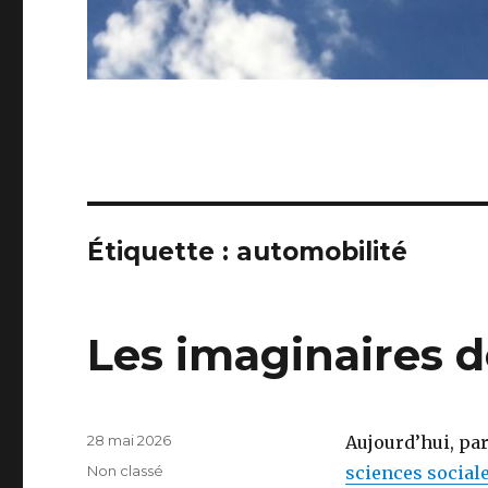
Étiquette : automobilité
Les imaginaires d
Publié
28 mai 2026
Aujourd’hui, par
le
Catégories
Non classé
sciences sociales