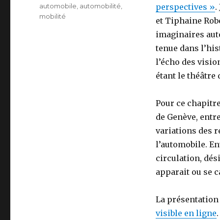
Étiquettes
automobile
,
automobilité
,
perspectives »
.
mobilité
et Tiphaine Robe
imaginaires aut
tenue dans l’his
l’écho des visio
étant le théâtre
Pour ce chapitre
de Genève, entre 
variations des r
l’automobile. En
circulation, dés
apparait ou se 
La présentation 
visible en ligne
.